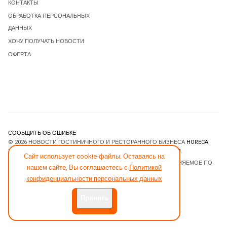
КОНТАКТЫ
ОБРАБОТКА ПЕРСОНАЛЬНЫХ
ДАННЫХ
ХОЧУ ПОЛУЧАТЬ НОВОСТИ
ОФЕРТА
СООБЩИТЬ ОБ ОШИБКЕ
© 2026 НОВОСТИ ГОСТИНИЧНОГО И РЕСТОРАННОГО БИЗНЕСА
HORECA
ESTATE
. ВСЕ ПРАВА ЗАЩИЩЕНЫ. DESIGNED BY
JOOMLART.COM
.
Сайт использует cookie-файлы. Оставаясь на
JOOMLA! CMS
- ПРОГРАММНОЕ ОБЕСПЕЧЕНИЕ, РАСПРОСТРАНЯЕМОЕ ПО
нашем сайте, Вы соглашаетесь с
Политикой
ЛИЦЕНЗИИ
GNU GENERAL PUBLIC LICENSE
.
конфиденциальности персональных данных
Принять