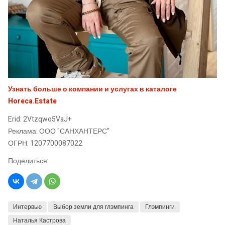
Узнать больше о компании и услугах в каталоге
Horeca.Estate
Erid: 2Vtzqwo5VaJ+
Реклама: ООО "САНХАНТЕРС"
ОГРН: 1207700087022
Поделиться:
Интервью
Выбор земли для глэмпинга
Глэмпинги
Наталья Кастрова