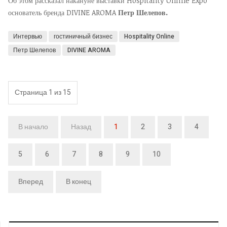
Об этом рассказал накануне выставки Hospitality Online Expo
основатель бренда DIVINE AROMA
Петр Шелепов.
Интервью
гостиничный бизнес
Hospitality Online
Петр Шелепов
DIVINE AROMA
Страница 1 из 15
В начало
Назад
1
2
3
4
5
6
7
8
9
10
Вперед
В конец