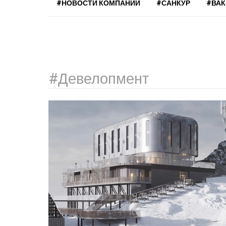
#НОВОСТИ КОМПАНИЙ
#САНКУР
#ВА
#Девелопмент
Девелопмент
в
гостиничном
и
ресторанном
бизнесе