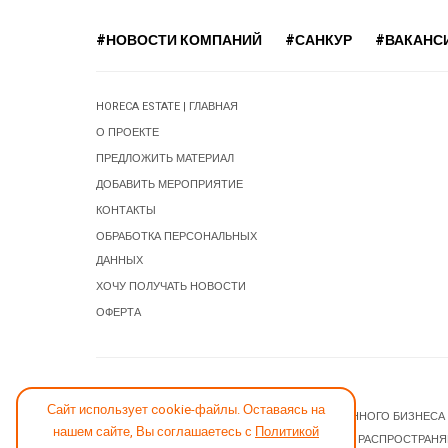
#НОВОСТИ КОМПАНИЙ
#САНКУР
#ВАКАНС
HORECA ESTATE | ГЛАВНАЯ
О ПРОЕКТЕ
ПРЕДЛОЖИТЬ МАТЕРИАЛ
ДОБАВИТЬ МЕРОПРИЯТИЕ
КОНТАКТЫ
ОБРАБОТКА ПЕРСОНАЛЬНЫХ
ДАННЫХ
ХОЧУ ПОЛУЧАТЬ НОВОСТИ
ОФЕРТА
СООБЩИТЬ ОБ ОШИБКЕ
Сайт использует cookie-файлы. Оставаясь на
© 2026 НОВОСТИ ГОСТИНИЧНОГО И РЕСТОРАННОГО БИЗНЕСА
нашем сайте, Вы соглашаетесь с
Политикой
JOOMLA! CMS
- ПРОГРАММНОЕ ОБЕСПЕЧЕНИЕ, РАСПРОСТРАН