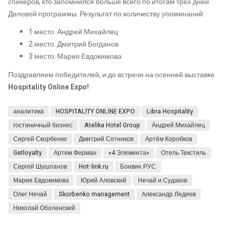
спикеров, кто запомнился больше всего по итогам трех дней
Деловой программы. Результат по количеству упоминаний:
1 место: Андрей Михайлец
2 место: Дмитрий Богданов
3 место: Мария Евдокимова
Поздравляем победителей, и до встречи на осенней выставке
Hospitality Online Expo!
аналитика
HOSPITALITY ONLINE EXPO
Libra Hospitality
гостиничный бизнес
Atelika Hotel Group
Андрей Михайлец
Сергей Скорбенко
Дмитрий Сотников
Артём Коробков
Getloyalty
Артем Ферман
«4 Элемента»
Отель Текстиль
Сергей Шушпанов
Hot-link.ru
Бонвин РУС
Мария Евдокимова
Юрий Аловский
Нечай и Судаков
Олег Нечай
Skorbenko management
Александр Ледяев
Николай Оболенский