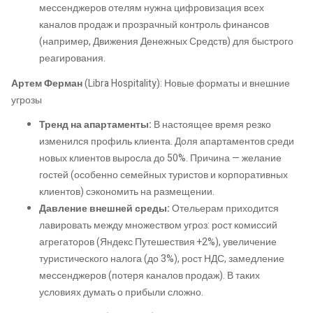
мессенджеров отелям нужна цифровизация всех
каналов продаж и прозрачный контроль финансов
(например, Движения Денежных Средств) для быстрого
реагирования.
Артем Ферман
(Libra Hospitality): Новые форматы и внешние
угрозы
Тренд на апартаменты:
В настоящее время резко
изменился профиль клиента. Доля апартаментов среди
новых клиентов выросла до 50%. Причина — желание
гостей (особенно семейных туристов и корпоративных
клиентов) сэкономить на размещении.
Давление внешней среды:
Отельерам приходится
лавировать между множеством угроз: рост комиссий
агрегаторов (Яндекс Путешествия +2%), увеличение
туристического налога (до 3%), рост НДС, замедление
мессенджеров (потеря каналов продаж). В таких
условиях думать о прибыли сложно.