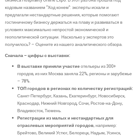
бизнеса Hospitality Online Expo. В этот раз она прошла под
кодовым названием “Ход конем”: эксперты искали и
предлагали нестандартные решения, которые помогают
гостиничному бизнесу держаться на плаву и развиваться в
условиях максимально непростой экономической и
геополитической ситуации. Насколько у экспертов это
получилось? – Оцените из нашего аналитического обзора.
Сначала – цифры с выставки:
В выставке приняли участие
отельеры из 300+
городов, из них Москва заняла 22%, регионы и зарубежье
– 78%.
ТОП городов в регионах по количеству регистраций:
Санкт-Петербург, Казань, Екатеринбург, Новосибирск,
Краснодар, Нижний Новгород, Сочи, Ростов-на-Дону,
Владивосток, Тюмень.
Регистрации из малых и нестандартных для
отраслевых мероприятий городов
, например:
Брейтово, Великий Устюг, Белорецк, Надым, Усинск,