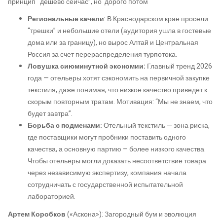
принцип
“
дешево сейчас”, но дорого потом
Региональные качели
: В Краснодарском крае просели
“трешки” и небольшие отели (аудитория ушла в гостевые
дома или за границу), но вырос Алтай и Центральная
Россия за счет перераспределения турпотока.
Ловушка сиюминутной экономии:
Главный тренд 2026
года — отельеры хотят сэкономить на первичной закупке
текстиля, даже понимая, что низкое качество приведет к
скорым повторным тратам. Мотивация: “Мы не знаем, что
будет завтра”.
Борьба с подменами:
Отельный текстиль — зона риска,
где поставщики могут пробники поставить одного
качества, а основную партию – более низкого качества.
Чтобы отельеры могли доказать несоответствие товара
через независимую экспертизу, компания начала
сотрудничать с государственной испытательной
лабораторией.
Артем Коробков
(«Аскона»): Загородный бум и эволюция