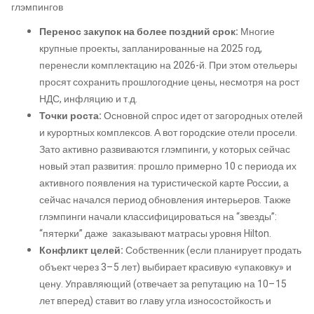
глэмпингов
Перенос закупок на более поздний срок:
Многие
крупные проекты, запланированные на 2025 год,
перенесли комплектацию на 2026-й. При этом отельеры
просят сохранить прошлогодние цены, несмотря на рост
НДС, инфляцию и т.д.
Точки роста:
Основной спрос идет от загородных отелей
и курортных комплексов. А вот городские отели просели.
Зато активно развиваются глэмпинги, у которых сейчас
новый этап развития: прошло примерно 10 с периода их
активного появления на туристической карте России, а
сейчас начался период обновления интерьеров. Также
глэмпинги начали классифицироваться на “звезды”:
“пятерки” даже заказывают матрасы уровня Hilton.
Конфликт целей:
Собственник (если планирует продать
объект через 3–5 лет) выбирает красивую «упаковку» и
цену. Управляющий (отвечает за репутацию на 10–15
лет вперед) ставит во главу угла износостойкость и