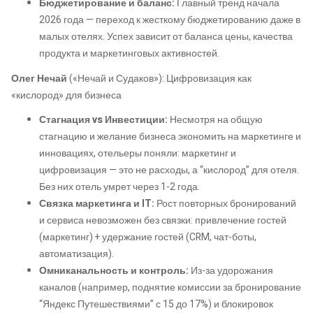
Бюджетирование и баланс:
Главный тренд начала
2026 года — переход к жесткому бюджетированию даже в
малых отелях. Успех зависит от баланса цены, качества
продукта и маркетинговых активностей.
Олег Нечай
(«Нечай и Судаков»): Цифровизация как
«кислород» для бизнеса
Стагнация vs Инвестиции:
Несмотря на общую
стагнацию и желание бизнеса экономить на маркетинге и
инновациях, отельеры поняли: маркетинг и
цифровизация — это не расходы, а “кислород” для отеля.
Без них отель умрет через 1-2 года.
Связка маркетинга и IT:
Рост повторных бронирований
и сервиса невозможен без связки: привлечение гостей
(маркетинг) + удержание гостей (CRM, чат-боты,
автоматизация).
Омниканальность и контроль:
Из-за удорожания
каналов (например, поднятие комиссии за бронирование
“Яндекс Путешествиями” с 15 до 17%) и блокировок