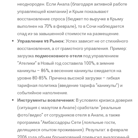
неоднороден. Если Анапа (благодаря активной работе
управляющей компании) и Крым показывают
восстановление спроса (бюджет по выручке в Крыму
выполнен на 70% в феврале), то в Сочи наблюдается
спад из-за завышенной стоимости на размещение.
Управление vs Рынок:
Успех зависит не от стихийного
восстановления, а от грамотного управления. Пример:
загрузка
подмосковного отеля
под управлением
“Ателики” в Новый год составила 100%, в зимние
каникулы – 86%, в весенние каникулы ожидается на
уровне 80-85%. Причина высокой загрузки – гибкая
тарифная политика (введение тарифа “каникулы”) и
событийное наполнение.
Инструменты вовлечения:
В условиях кризиса доверия
(ситуация с мазутом в Анапе) сработали “реальные
фото/видео” от сотрудников отеля в Анапе, а также
программа “Амбассадоры Сети (лояльные гости,
делящиеся опытом проживания). Результат: в феврале
2006 года объем бронирований превысил аналогичный