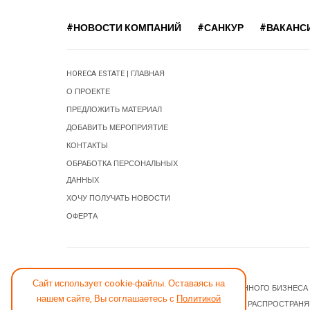
#НОВОСТИ КОМПАНИЙ
#САНКУР
#ВАКАНС
HORECA ESTATE | ГЛАВНАЯ
О ПРОЕКТЕ
ПРЕДЛОЖИТЬ МАТЕРИАЛ
ДОБАВИТЬ МЕРОПРИЯТИЕ
КОНТАКТЫ
ОБРАБОТКА ПЕРСОНАЛЬНЫХ
ДАННЫХ
ХОЧУ ПОЛУЧАТЬ НОВОСТИ
ОФЕРТА
СООБЩИТЬ ОБ ОШИБКЕ
Сайт использует cookie-файлы. Оставаясь на
© 2026 НОВОСТИ ГОСТИНИЧНОГО И РЕСТОРАННОГО БИЗНЕСА
нашем сайте, Вы соглашаетесь с
Политикой
JOOMLA! CMS
- ПРОГРАММНОЕ ОБЕСПЕЧЕНИЕ, РАСПРОСТРАН