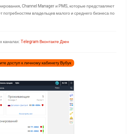
нирования, Channel Manager и PMS, которые представляют
т потребностям владельцев малого и среднего бизнеса по
х каналах:
Telegram
Вконтакте
Дзен
ите доступ к личному кабинету Вубук