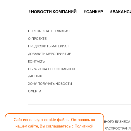
#НОВОСТИ КОМПАНИЙ
#САНКУР
#ВАКАНС
HORECA ESTATE | ГЛАВНАЯ
О ПРОЕКТЕ
ПРЕДЛОЖИТЬ МАТЕРИАЛ
ДОБАВИТЬ МЕРОПРИЯТИЕ
КОНТАКТЫ
ОБРАБОТКА ПЕРСОНАЛЬНЫХ
ДАННЫХ
ХОЧУ ПОЛУЧАТЬ НОВОСТИ
ОФЕРТА
СООБЩИТЬ ОБ ОШИБКЕ
Сайт использует cookie-файлы. Оставаясь на
© 2026 НОВОСТИ ГОСТИНИЧНОГО И РЕСТОРАННОГО БИЗНЕСА
нашем сайте, Вы соглашаетесь с
Политикой
JOOMLA! CMS
- ПРОГРАММНОЕ ОБЕСПЕЧЕНИЕ, РАСПРОСТРАН