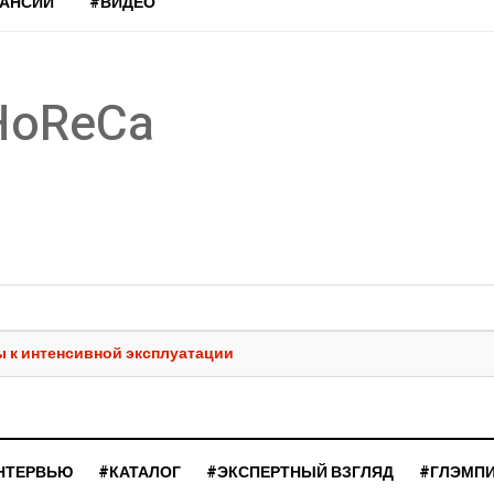
КАНСИИ
#ВИДЕО
HoReCa
ы к интенсивной эксплуатации
НТЕРВЬЮ
#КАТАЛОГ
#ЭКСПЕРТНЫЙ ВЗГЛЯД
#ГЛЭМП