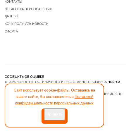
КОНТАКТЫ
ОБРАБОТКА ПЕРСОНАЛЬНЫХ
ДАННЫХ
ХОЧУ ПОЛУЧАТЬ НОВОСТИ
ОФЕРТА
СООБЩИТЬ ОБ ОШИБКЕ
© 2026 НОВОСТИ ГОСТИНИЧНОГО И РЕСТОРАННОГО БИЗНЕСА
HORECA
ESTATE
. ВСЕ ПРАВА ЗАЩИЩЕНЫ. DESIGNED BY
JOOMLART.COM
.
Сайт использует cookie-файлы. Оставаясь на
JOOMLA! CMS
- ПРОГРАММНОЕ ОБЕСПЕЧЕНИЕ, РАСПРОСТРАНЯЕМОЕ ПО
нашем сайте, Вы соглашаетесь с
Политикой
ЛИЦЕНЗИИ
GNU GENERAL PUBLIC LICENSE
.
конфиденциальности персональных данных
Принять