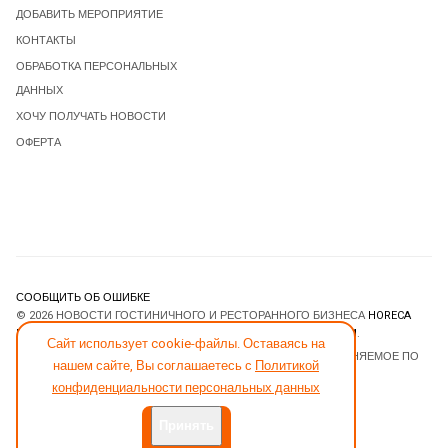
ДОБАВИТЬ МЕРОПРИЯТИЕ
КОНТАКТЫ
ОБРАБОТКА ПЕРСОНАЛЬНЫХ
ДАННЫХ
ХОЧУ ПОЛУЧАТЬ НОВОСТИ
ОФЕРТА
СООБЩИТЬ ОБ ОШИБКЕ
© 2026 НОВОСТИ ГОСТИНИЧНОГО И РЕСТОРАННОГО БИЗНЕСА
HORECA
ESTATE
. ВСЕ ПРАВА ЗАЩИЩЕНЫ. DESIGNED BY
JOOMLART.COM
.
Сайт использует cookie-файлы. Оставаясь на
JOOMLA! CMS
- ПРОГРАММНОЕ ОБЕСПЕЧЕНИЕ, РАСПРОСТРАНЯЕМОЕ ПО
нашем сайте, Вы соглашаетесь с
Политикой
ЛИЦЕНЗИИ
GNU GENERAL PUBLIC LICENSE
.
конфиденциальности персональных данных
Принять