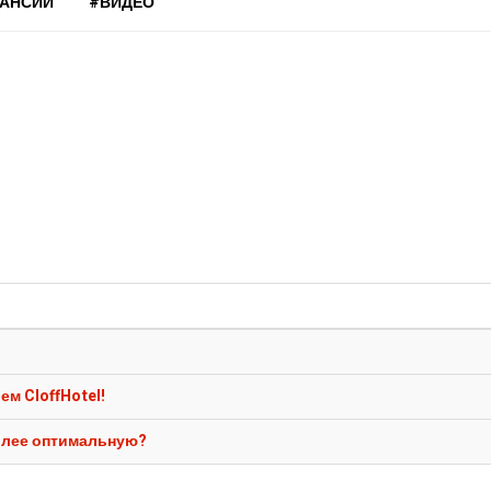
КАНСИИ
#ВИДЕО
м CloffHotel!
олее оптимальную?