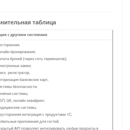
внительная таблица
ция с другими системами
есторанная;
нлайн-бронирования;
плата броней (через сеть терминалов);
лектронные замки;
иск. регистратор;
вторизация банковских карт;
истемы безопасности;
еvenue-системы;
БП, QR, онлайн-эквайринг;
едицинские системы;
вусторонняя интеграция с продуктами 1С;
обильные приложения для гостей;
ткрытый API позволяет интегрировать любые продукты в