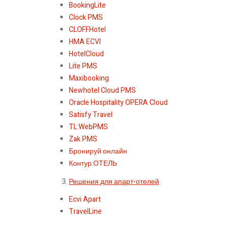
BookingLite
Clock PMS
CLOFFHotel
HMA ECVI
HotelCloud
Lite PMS
Maxibooking
Newhotel Cloud PMS
Oracle Hospitality OPERA Cloud
Satisfy Travel
TL:WebPMS
Zak PMS
Бронируй онлайн
Контур.ОТЕЛЬ
Решения для апарт-отелей
Ecvi Apart
TravelLine