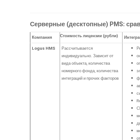
Серверные (десктопные) PMS: сра
Стоимость лицензии (рубли)
Компания
Интегра
Logus HMS
Рассчитывается
Р
индивидуально. Зависит от
о
вида объекта, количества
о
номерного фонда, количества
э
интеграций и прочих факторов
ф
а
с
R
С
м
д
м
о