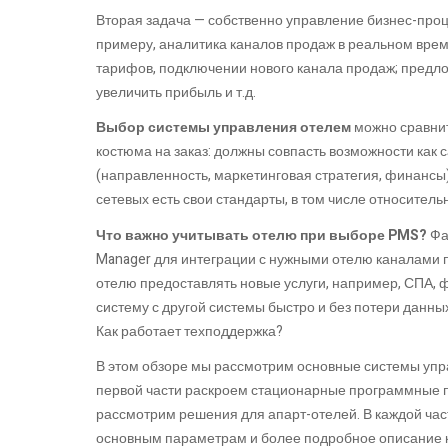
Вторая задача — собственно управление бизнес-проц
примеру, аналитика каналов продаж в реальном вре
тарифов, подключении нового канала продаж; пред
увеличить прибыль и т.д.
Выбор
системы управления отелем
можно сравнит
костюма на заказ: должны совпасть возможности как 
(направленность, маркетинговая стратегия, финансы)
сетевых есть свои стандарты, в том числе относител
Что важно учитывать отелю при выборе PMS?
Фак
Manager для интеграции с нужными отелю каналами
отелю предоставлять новые услуги, например, СПА, 
систему с другой системы быстро и без потери данны
Как работает техподдержка?
В этом обзоре мы рассмотрим основные системы упр
первой части раскроем стационарные программные пр
рассмотрим решения для апарт-отелей. В каждой час
основным параметрам и более подробное описание 