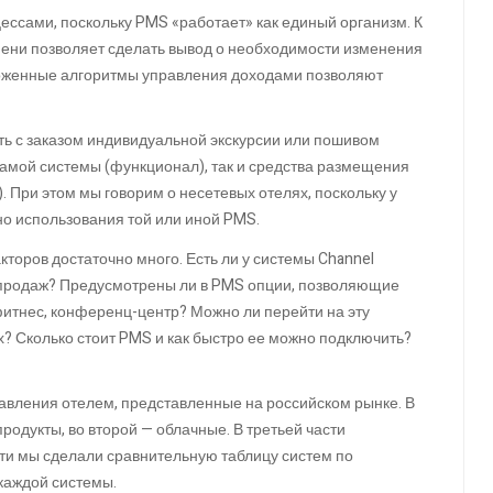
ессами, поскольку PMS «работает» как единый организм. К
мени позволяет сделать вывод о необходимости изменения
ложенные алгоритмы управления доходами позволяют
ь с заказом индивидуальной экскурсии или пошивом
самой системы (функционал), так и средства размещения
. При этом мы говорим о несетевых отелях, поскольку у
ьно использования той или иной PMS.
торов достаточно много. Есть ли у системы Channel
 продаж? Предусмотрены ли в PMS опции, позволяющие
фитнес, конференц-центр? Можно ли перейти на эту
х? Сколько стоит PMS и как быстро ее можно подключить?
авления отелем, представленные на российском рынке. В
одукты, во второй — облачные. В третьей части
ти мы сделали сравнительную таблицу систем по
каждой системы.