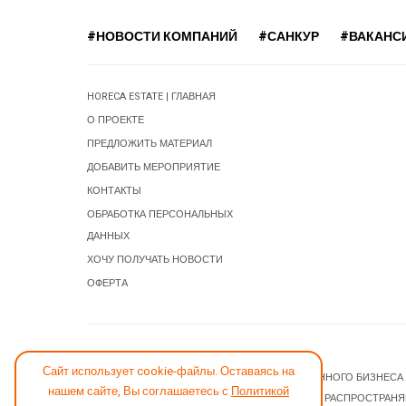
#НОВОСТИ КОМПАНИЙ
#САНКУР
#ВАКАНС
HORECA ESTATE | ГЛАВНАЯ
О ПРОЕКТЕ
ПРЕДЛОЖИТЬ МАТЕРИАЛ
ДОБАВИТЬ МЕРОПРИЯТИЕ
КОНТАКТЫ
ОБРАБОТКА ПЕРСОНАЛЬНЫХ
ДАННЫХ
ХОЧУ ПОЛУЧАТЬ НОВОСТИ
ОФЕРТА
СООБЩИТЬ ОБ ОШИБКЕ
Сайт использует cookie-файлы. Оставаясь на
© 2026 НОВОСТИ ГОСТИНИЧНОГО И РЕСТОРАННОГО БИЗНЕСА
нашем сайте, Вы соглашаетесь с
Политикой
JOOMLA! CMS
- ПРОГРАММНОЕ ОБЕСПЕЧЕНИЕ, РАСПРОСТРАН