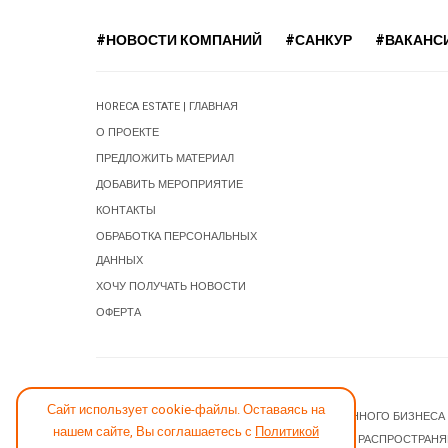
#НОВОСТИ КОМПАНИЙ
#САНКУР
#ВАКАНС
HORECA ESTATE | ГЛАВНАЯ
О ПРОЕКТЕ
ПРЕДЛОЖИТЬ МАТЕРИАЛ
ДОБАВИТЬ МЕРОПРИЯТИЕ
КОНТАКТЫ
ОБРАБОТКА ПЕРСОНАЛЬНЫХ
ДАННЫХ
ХОЧУ ПОЛУЧАТЬ НОВОСТИ
ОФЕРТА
СООБЩИТЬ ОБ ОШИБКЕ
Сайт использует cookie-файлы. Оставаясь на
© 2026 НОВОСТИ ГОСТИНИЧНОГО И РЕСТОРАННОГО БИЗНЕСА
нашем сайте, Вы соглашаетесь с
Политикой
JOOMLA! CMS
- ПРОГРАММНОЕ ОБЕСПЕЧЕНИЕ, РАСПРОСТРАН