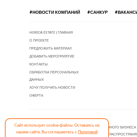
#НОВОСТИ КОМПАНИЙ
#САНКУР
#ВАКАНС
HORECA ESTATE | ГЛАВНАЯ
О ПРОЕКТЕ
ПРЕДЛОЖИТЬ МАТЕРИАЛ
ДОБАВИТЬ МЕРОПРИЯТИЕ
КОНТАКТЫ
ОБРАБОТКА ПЕРСОНАЛЬНЫХ
ДАННЫХ
ХОЧУ ПОЛУЧАТЬ НОВОСТИ
ОФЕРТА
СООБЩИТЬ ОБ ОШИБКЕ
Сайт использует cookie-файлы. Оставаясь на
© 2026 НОВОСТИ ГОСТИНИЧНОГО И РЕСТОРАННОГО БИЗНЕСА
нашем сайте, Вы соглашаетесь с
Политикой
JOOMLA! CMS
- ПРОГРАММНОЕ ОБЕСПЕЧЕНИЕ, РАСПРОСТРАН