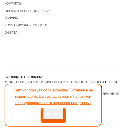
КОНТАКТЫ
ОБРАБОТКА ПЕРСОНАЛЬНЫХ
ДАННЫХ
ХОЧУ ПОЛУЧАТЬ НОВОСТИ
ОФЕРТА
СООБЩИТЬ ОБ ОШИБКЕ
© 2026 НОВОСТИ ГОСТИНИЧНОГО И РЕСТОРАННОГО БИЗНЕСА
HORECA
ESTATE
. ВСЕ ПРАВА ЗАЩИЩЕНЫ. DESIGNED BY
JOOMLART.COM
.
Сайт использует cookie-файлы. Оставаясь на
JOOMLA! CMS
- ПРОГРАММНОЕ ОБЕСПЕЧЕНИЕ, РАСПРОСТРАНЯЕМОЕ ПО
нашем сайте, Вы соглашаетесь с
Политикой
ЛИЦЕНЗИИ
GNU GENERAL PUBLIC LICENSE
.
конфиденциальности персональных данных
Принять