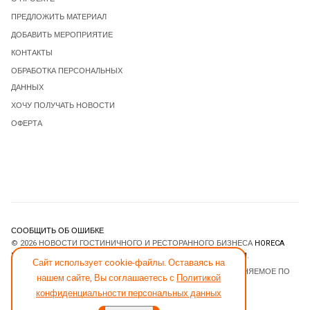
ПРЕДЛОЖИТЬ МАТЕРИАЛ
ДОБАВИТЬ МЕРОПРИЯТИЕ
КОНТАКТЫ
ОБРАБОТКА ПЕРСОНАЛЬНЫХ
ДАННЫХ
ХОЧУ ПОЛУЧАТЬ НОВОСТИ
ОФЕРТА
СООБЩИТЬ ОБ ОШИБКЕ
© 2026 НОВОСТИ ГОСТИНИЧНОГО И РЕСТОРАННОГО БИЗНЕСА
HORECA
ESTATE
. ВСЕ ПРАВА ЗАЩИЩЕНЫ. DESIGNED BY
JOOMLART.COM
.
Сайт использует cookie-файлы. Оставаясь на
JOOMLA! CMS
- ПРОГРАММНОЕ ОБЕСПЕЧЕНИЕ, РАСПРОСТРАНЯЕМОЕ ПО
нашем сайте, Вы соглашаетесь с
Политикой
ЛИЦЕНЗИИ
GNU GENERAL PUBLIC LICENSE
.
конфиденциальности персональных данных