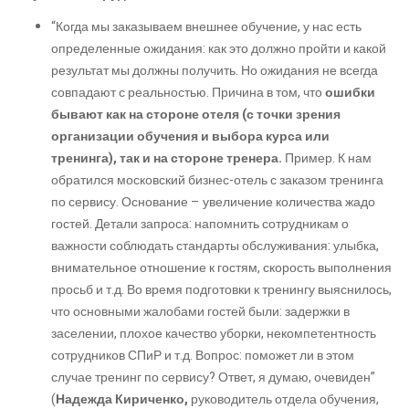
“Когда мы заказываем внешнее обучение, у нас есть
определенные ожидания: как это должно пройти и какой
результат мы должны получить. Но ожидания не всегда
совпадают с реальностью. Причина в том, что
ошибки
бывают как на стороне отеля (с точки зрения
организации обучения и выбора курса или
тренинга), так и на стороне тренера.
Пример. К нам
обратился московский бизнес-отель с заказом тренинга
по сервису. Основание – увеличение количества жадо
гостей. Детали запроса: напомнить сотрудникам о
важности соблюдать стандарты обслуживания: улыбка,
внимательное отношение к гостям, скорость выполнения
просьб и т.д. Во время подготовки к тренингу выяснилось,
что основными жалобами гостей были: задержки в
заселении, плохое качество уборки, некомпетентность
сотрудников СПиР и т.д. Вопрос: поможет ли в этом
случае тренинг по сервису? Ответ, я думаю, очевиден”
(
Надежда Кириченко,
руководитель отдела обучения,