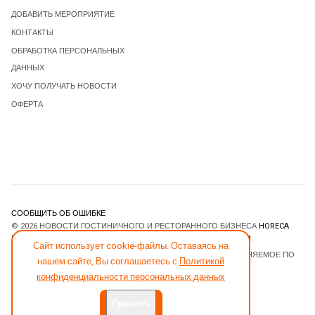
ДОБАВИТЬ МЕРОПРИЯТИЕ
КОНТАКТЫ
ОБРАБОТКА ПЕРСОНАЛЬНЫХ
ДАННЫХ
ХОЧУ ПОЛУЧАТЬ НОВОСТИ
ОФЕРТА
СООБЩИТЬ ОБ ОШИБКЕ
© 2026 НОВОСТИ ГОСТИНИЧНОГО И РЕСТОРАННОГО БИЗНЕСА
HORECA
ESTATE
. ВСЕ ПРАВА ЗАЩИЩЕНЫ. DESIGNED BY
JOOMLART.COM
.
Сайт использует cookie-файлы. Оставаясь на
JOOMLA! CMS
- ПРОГРАММНОЕ ОБЕСПЕЧЕНИЕ, РАСПРОСТРАНЯЕМОЕ ПО
нашем сайте, Вы соглашаетесь с
Политикой
ЛИЦЕНЗИИ
GNU GENERAL PUBLIC LICENSE
.
конфиденциальности персональных данных
Принять