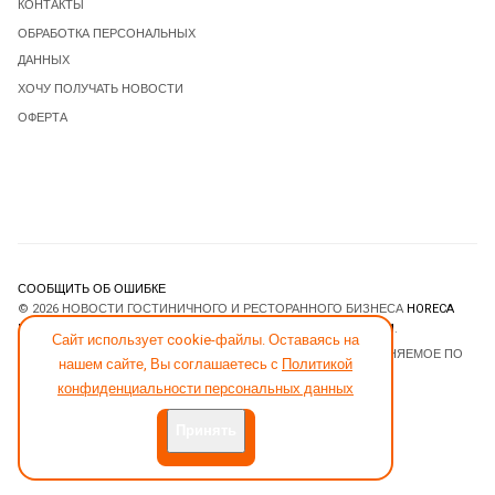
КОНТАКТЫ
ОБРАБОТКА ПЕРСОНАЛЬНЫХ
ДАННЫХ
ХОЧУ ПОЛУЧАТЬ НОВОСТИ
ОФЕРТА
СООБЩИТЬ ОБ ОШИБКЕ
© 2026 НОВОСТИ ГОСТИНИЧНОГО И РЕСТОРАННОГО БИЗНЕСА
HORECA
ESTATE
. ВСЕ ПРАВА ЗАЩИЩЕНЫ. DESIGNED BY
JOOMLART.COM
.
Сайт использует cookie-файлы. Оставаясь на
JOOMLA! CMS
- ПРОГРАММНОЕ ОБЕСПЕЧЕНИЕ, РАСПРОСТРАНЯЕМОЕ ПО
нашем сайте, Вы соглашаетесь с
Политикой
ЛИЦЕНЗИИ
GNU GENERAL PUBLIC LICENSE
.
конфиденциальности персональных данных
Принять