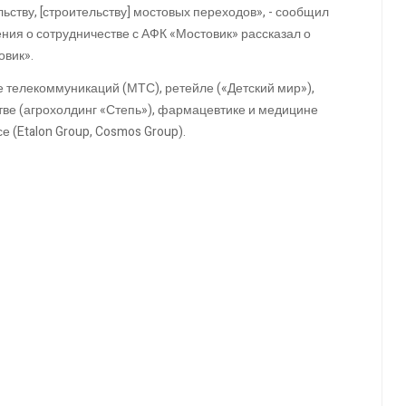
ьству, [строительству] мостовых переходов», - сообщил
ния о сотрудничестве с АФК «Мостовик» рассказал о
овик».
е телекоммуникаций (МТС), ретейле («Детский мир»),
ве (агрохолдинг «Степь»), фармацевтике и медицине
е (Etalon Group, Cosmos Group).