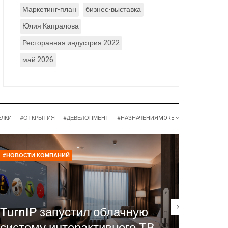
Маркетинг-план
бизнес-выставка
Юлия Капралова
Ресторанная индустрия 2022
май 2026
ЕЛКИ
#ОТКРЫТИЯ
#ДЕВЕЛОПМЕНТ
#НАЗНАЧЕНИЯ
MORE
#НОВОСТИ КОМПАНИЙ
#РЕСТОР
Нина 
TurnIP запустил облачную
сейч