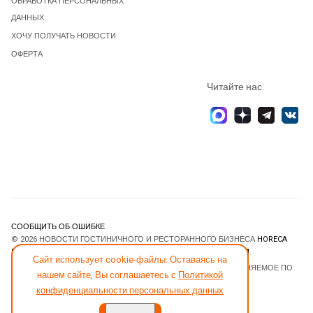
ОБРАБОТКА ПЕРСОНАЛЬНЫХ
ДАННЫХ
ХОЧУ ПОЛУЧАТЬ НОВОСТИ
ОФЕРТА
Читайте нас:
СООБЩИТЬ ОБ ОШИБКЕ
© 2026 НОВОСТИ ГОСТИНИЧНОГО И РЕСТОРАННОГО БИЗНЕСА
HORECA
ESTATE
. ВСЕ ПРАВА ЗАЩИЩЕНЫ. DESIGNED BY
JOOMLART.COM
.
Сайт использует cookie-файлы. Оставаясь на
JOOMLA! CMS
- ПРОГРАММНОЕ ОБЕСПЕЧЕНИЕ, РАСПРОСТРАНЯЕМОЕ ПО
нашем сайте, Вы соглашаетесь с
Политикой
ЛИЦЕНЗИИ
GNU GENERAL PUBLIC LICENSE
.
конфиденциальности персональных данных