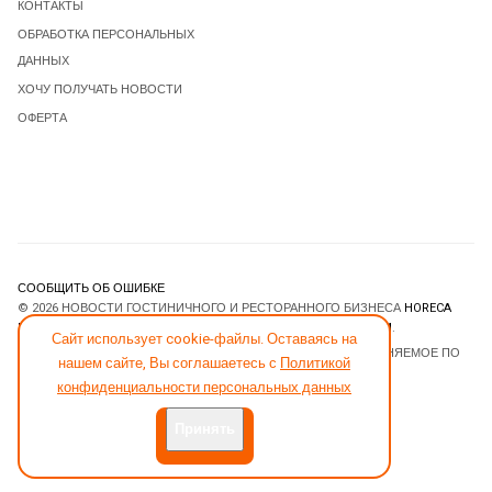
КОНТАКТЫ
ОБРАБОТКА ПЕРСОНАЛЬНЫХ
ДАННЫХ
ХОЧУ ПОЛУЧАТЬ НОВОСТИ
ОФЕРТА
СООБЩИТЬ ОБ ОШИБКЕ
© 2026 НОВОСТИ ГОСТИНИЧНОГО И РЕСТОРАННОГО БИЗНЕСА
HORECA
ESTATE
. ВСЕ ПРАВА ЗАЩИЩЕНЫ. DESIGNED BY
JOOMLART.COM
.
Сайт использует cookie-файлы. Оставаясь на
JOOMLA! CMS
- ПРОГРАММНОЕ ОБЕСПЕЧЕНИЕ, РАСПРОСТРАНЯЕМОЕ ПО
нашем сайте, Вы соглашаетесь с
Политикой
ЛИЦЕНЗИИ
GNU GENERAL PUBLIC LICENSE
.
конфиденциальности персональных данных
Принять