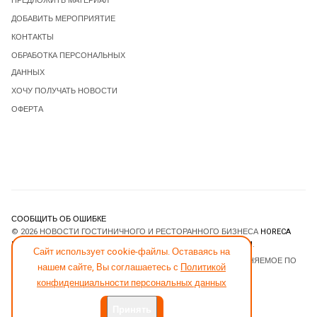
ПРЕДЛОЖИТЬ МАТЕРИАЛ
ДОБАВИТЬ МЕРОПРИЯТИЕ
КОНТАКТЫ
ОБРАБОТКА ПЕРСОНАЛЬНЫХ
ДАННЫХ
ХОЧУ ПОЛУЧАТЬ НОВОСТИ
ОФЕРТА
СООБЩИТЬ ОБ ОШИБКЕ
© 2026 НОВОСТИ ГОСТИНИЧНОГО И РЕСТОРАННОГО БИЗНЕСА
HORECA
ESTATE
. ВСЕ ПРАВА ЗАЩИЩЕНЫ. DESIGNED BY
JOOMLART.COM
.
Сайт использует cookie-файлы. Оставаясь на
JOOMLA! CMS
- ПРОГРАММНОЕ ОБЕСПЕЧЕНИЕ, РАСПРОСТРАНЯЕМОЕ ПО
нашем сайте, Вы соглашаетесь с
Политикой
ЛИЦЕНЗИИ
GNU GENERAL PUBLIC LICENSE
.
конфиденциальности персональных данных
Принять