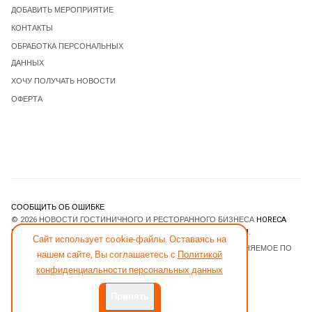
ДОБАВИТЬ МЕРОПРИЯТИЕ
КОНТАКТЫ
ОБРАБОТКА ПЕРСОНАЛЬНЫХ
ДАННЫХ
ХОЧУ ПОЛУЧАТЬ НОВОСТИ
ОФЕРТА
СООБЩИТЬ ОБ ОШИБКЕ
© 2026 НОВОСТИ ГОСТИНИЧНОГО И РЕСТОРАННОГО БИЗНЕСА
HORECA
ESTATE
. ВСЕ ПРАВА ЗАЩИЩЕНЫ. DESIGNED BY
JOOMLART.COM
.
Сайт использует cookie-файлы. Оставаясь на
JOOMLA! CMS
- ПРОГРАММНОЕ ОБЕСПЕЧЕНИЕ, РАСПРОСТРАНЯЕМОЕ ПО
нашем сайте, Вы соглашаетесь с
Политикой
ЛИЦЕНЗИИ
GNU GENERAL PUBLIC LICENSE
.
конфиденциальности персональных данных
Принять