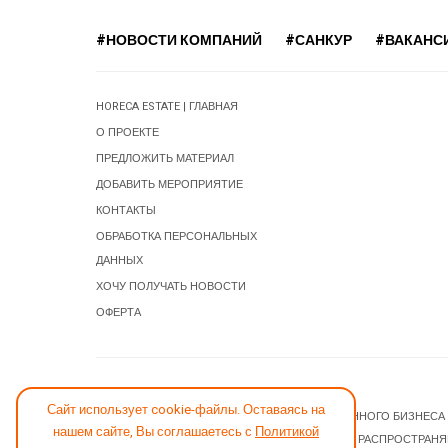
#НОВОСТИ КОМПАНИЙ
#САНКУР
#ВАКАНС
HORECA ESTATE | ГЛАВНАЯ
О ПРОЕКТЕ
ПРЕДЛОЖИТЬ МАТЕРИАЛ
ДОБАВИТЬ МЕРОПРИЯТИЕ
КОНТАКТЫ
ОБРАБОТКА ПЕРСОНАЛЬНЫХ
ДАННЫХ
ХОЧУ ПОЛУЧАТЬ НОВОСТИ
ОФЕРТА
СООБЩИТЬ ОБ ОШИБКЕ
Сайт использует cookie-файлы. Оставаясь на
© 2026 НОВОСТИ ГОСТИНИЧНОГО И РЕСТОРАННОГО БИЗНЕСА
нашем сайте, Вы соглашаетесь с
Политикой
JOOMLA! CMS
- ПРОГРАММНОЕ ОБЕСПЕЧЕНИЕ, РАСПРОСТРАН