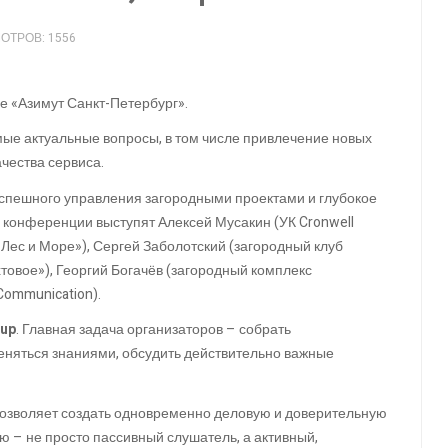
ОТРОВ: 1556
е «Азимут Санкт-Петербург».
мые актуальные вопросы, в том числе привлечение новых
чества сервиса.
успешного управления загородными проектами и глубокое
 конференции выступят Алексей Мусакин (УК Cronwell
Лес и Море»), Сергей Заболотский (загородный клуб
товое»), Георгий Богачёв (загородный комплекс
Communication).
oup
. Главная задача организаторов – собрать
еняться знаниями, обсудить действительно важные
позволяет создать одновременно деловую и доверительную
 – не просто пассивный слушатель, а активный,