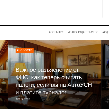
#СОБЫТИЯ
#ЗАКОНОДАТЕЛЬСТВО
#СД
#НОВОСТИ
Важное разъяснение от
ФНС: как теперь считать
налоги, если вы на АвтоУСН
и платите турналог
АВГ 5, 2026