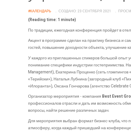
#КАЛЕНДАРЬ
СОЗДАНО: 23 СЕНТЯБРЯ 2021
ПРОСМ
(Reading time: 1 minute)
По традиции, ежегодная конференция пройдет в отел
Акцент в программе сделан на практику бизнеса и са
гостей, повышение доходности объекта, улучшение ка
У каждого из приглашенных спикеров большой опыт 
понимание специфики индустрии гостеприимства. На
Management), Екатерина Проценко (сеть глэмпингов «
«Терийоки»), Наталья Лубнина (загородный клуб «Пих
«Илоранта»), Оксана Гончарова (агентство Celebrate 
Организатор мероприятия - компания
Best Event Gr
профессионалов отрасли и дать им возможность обм
вопросы, найти решение различных задач.
Для мероприятия выбран формат бизнес-клуба, что 
атмосферу, когда каждый пришедший на конференцию