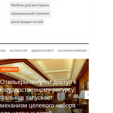
Мебель для ресторана
премиальный глэмпинг
регистрация гостей
ЕЛКИ
#ОТКРЫТИЯ
#ДЕВЕЛОПМЕНТ
#НАЗНАЧЕНИЯ
MORE
#НОВОСТИ
#НОВОСТ
Отельеры получат доступ к
государственному ресурсу:
Фальков запускает
TurnI
механизм целевого набора
систе