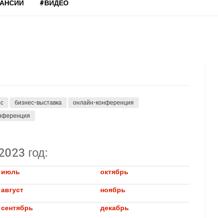
КАНСИИ
#ВИДЕО
рс
бизнес-выставка
онлайн-конференция
онференция
2023 год:
июль
октябрь
август
ноябрь
сентябрь
декабрь