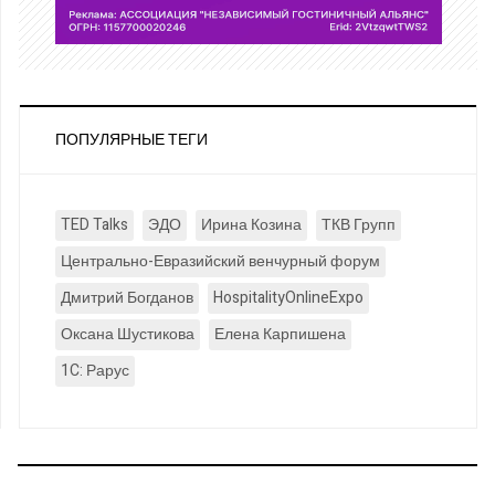
ПОПУЛЯРНЫЕ ТЕГИ
TED Talks
ЭДО
Ирина Козина
ТКВ Групп
Центрально-Евразийский венчурный форум
Дмитрий Богданов
HospitalityOnlineExpo
Оксана Шустикова
Елена Карпишена
1C: Рарус