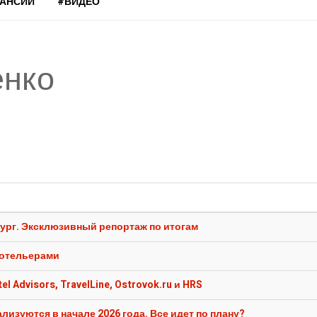
КАНСИИ
#ВИДЕО
енко
ербург. Эксклюзивный репортаж по итогам
с отельерами
 Advisors, TravelLine, Ostrovok.ru и HRS
лизуются в начале 2026 года. Все идет по плану?