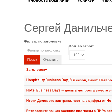
#НОВОСТИ КОМПАНИЙ
#САНКУР
#ВА
Сергей Данильч
Фильтр по заголовку
Кол-во строк:
Поиск
Очистить
Заголовок
Hospitality Business Day, 8-й сезон, Санкт-Пет
Hotel Business Days — десять лет роста вместе 
Итоги Делового завтрака: честные цифры от Hotel
Ретроспектива: как осенние прогнозы с ПИРа реа