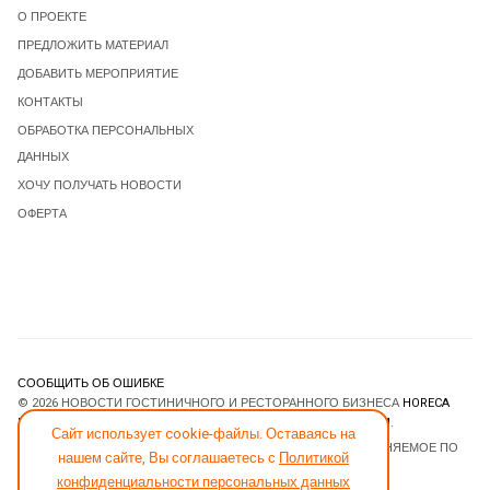
О ПРОЕКТЕ
ПРЕДЛОЖИТЬ МАТЕРИАЛ
ДОБАВИТЬ МЕРОПРИЯТИЕ
КОНТАКТЫ
ОБРАБОТКА ПЕРСОНАЛЬНЫХ
ДАННЫХ
ХОЧУ ПОЛУЧАТЬ НОВОСТИ
ОФЕРТА
СООБЩИТЬ ОБ ОШИБКЕ
© 2026 НОВОСТИ ГОСТИНИЧНОГО И РЕСТОРАННОГО БИЗНЕСА
HORECA
ESTATE
. ВСЕ ПРАВА ЗАЩИЩЕНЫ. DESIGNED BY
JOOMLART.COM
.
Сайт использует cookie-файлы. Оставаясь на
JOOMLA! CMS
- ПРОГРАММНОЕ ОБЕСПЕЧЕНИЕ, РАСПРОСТРАНЯЕМОЕ ПО
нашем сайте, Вы соглашаетесь с
Политикой
ЛИЦЕНЗИИ
GNU GENERAL PUBLIC LICENSE
.
конфиденциальности персональных данных