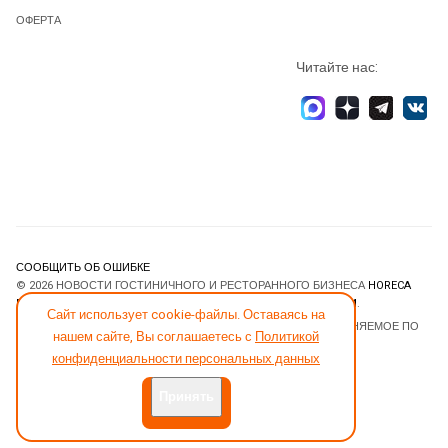
ОФЕРТА
Читайте нас:
СООБЩИТЬ ОБ ОШИБКЕ
© 2026 НОВОСТИ ГОСТИНИЧНОГО И РЕСТОРАННОГО БИЗНЕСА
HORECA
ESTATE
. ВСЕ ПРАВА ЗАЩИЩЕНЫ. DESIGNED BY
JOOMLART.COM
.
Сайт использует cookie-файлы. Оставаясь на
JOOMLA! CMS
- ПРОГРАММНОЕ ОБЕСПЕЧЕНИЕ, РАСПРОСТРАНЯЕМОЕ ПО
нашем сайте, Вы соглашаетесь с
Политикой
ЛИЦЕНЗИИ
GNU GENERAL PUBLIC LICENSE
.
конфиденциальности персональных данных
Принять