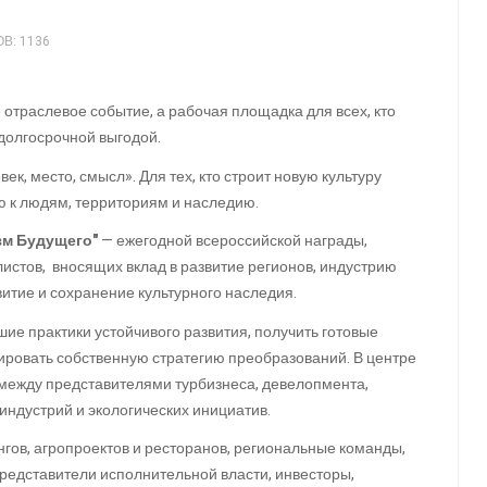
В: 1136
отраслевое событие, а рабочая площадка для всех, кто
 долгосрочной выгодой.
ек, место, смысл». Для тех, кто строит новую культуру
ю к людям, территориям и наследию.
зм Будущего"
— ежегодной всероссийской награды,
истов, вносящих вклад в развитие регионов, индустрию
витие и сохранение культурного наследия.
шие практики устойчивого развития, получить готовые
ировать собственную стратегию преобразований. В центре
между представителями турбизнеса, девелопмента,
индустрий и экологических инициатив.
нгов, агропроектов и ресторанов, региональные команды,
представители исполнительной власти, инвесторы,