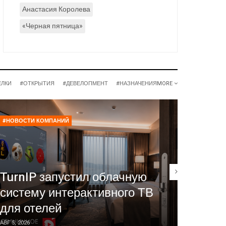
Анастасия Королева
«Черная пятница»
ЕЛКИ
#ОТКРЫТИЯ
#ДЕВЕЛОПМЕНТ
#НАЗНАЧЕНИЯ
MORE
#НОВОСТИ КОМПАНИЙ
#РЕСТОР
Нина 
TurnIP запустил облачную
сейч
систему интерактивного ТВ
ресто
для отелей
част
АВГ 5, 2026
ИЮЛЬ 30, 2