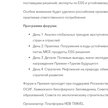
поставщики решений, эксперты по ESG и устойчивому
Особое внимание будет уделено российским произво
практикам ответственного потребления.
Программа форума:
День 1: Анализ глобальных трендов: выступлен
стран и отраслей.
День 2: Практика. Погружение в коды устойчивос
питчи, MICE-продукты, ESG-решения.
День 3: Детали. Полевые выезды, мини-экспедиц
награждения Премии «Туризм Будущего».
День 4: Стратегия. Рефлексия на природе, обм
стратегий развития.
Форум и Премия проходят при поддержке Роскачеств
ОСИГ, Кавказского биосферного Заповедника, Совет
образований, Совета по экологическому строительству
Организатор: Платформа HEBI TRAVEL