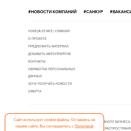
#НОВОСТИ КОМПАНИЙ
#САНКУР
#ВАКАНС
HORECA ESTATE | ГЛАВНАЯ
О ПРОЕКТЕ
ПРЕДЛОЖИТЬ МАТЕРИАЛ
ДОБАВИТЬ МЕРОПРИЯТИЕ
КОНТАКТЫ
ОБРАБОТКА ПЕРСОНАЛЬНЫХ
ДАННЫХ
ХОЧУ ПОЛУЧАТЬ НОВОСТИ
ОФЕРТА
СООБЩИТЬ ОБ ОШИБКЕ
Сайт использует cookie-файлы. Оставаясь на
© 2026 НОВОСТИ ГОСТИНИЧНОГО И РЕСТОРАННОГО БИЗНЕСА
нашем сайте, Вы соглашаетесь с
Политикой
JOOMLA! CMS
- ПРОГРАММНОЕ ОБЕСПЕЧЕНИЕ, РАСПРОСТРАН