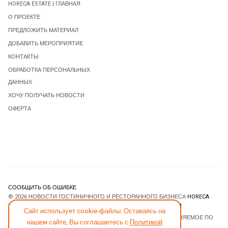
HORECA ESTATE | ГЛАВНАЯ
О ПРОЕКТЕ
ПРЕДЛОЖИТЬ МАТЕРИАЛ
ДОБАВИТЬ МЕРОПРИЯТИЕ
КОНТАКТЫ
ОБРАБОТКА ПЕРСОНАЛЬНЫХ
ДАННЫХ
ХОЧУ ПОЛУЧАТЬ НОВОСТИ
ОФЕРТА
СООБЩИТЬ ОБ ОШИБКЕ
© 2026 НОВОСТИ ГОСТИНИЧНОГО И РЕСТОРАННОГО БИЗНЕСА
HORECA
ESTATE
. ВСЕ ПРАВА ЗАЩИЩЕНЫ. DESIGNED BY
JOOMLART.COM
.
Сайт использует cookie-файлы. Оставаясь на
JOOMLA! CMS
- ПРОГРАММНОЕ ОБЕСПЕЧЕНИЕ, РАСПРОСТРАНЯЕМОЕ ПО
нашем сайте, Вы соглашаетесь с
Политикой
ЛИЦЕНЗИИ
GNU GENERAL PUBLIC LICENSE
.