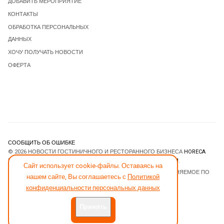
ДОБАВИТЬ МЕРОПРИЯТИЕ
КОНТАКТЫ
ОБРАБОТКА ПЕРСОНАЛЬНЫХ
ДАННЫХ
ХОЧУ ПОЛУЧАТЬ НОВОСТИ
ОФЕРТА
СООБЩИТЬ ОБ ОШИБКЕ
© 2026 НОВОСТИ ГОСТИНИЧНОГО И РЕСТОРАННОГО БИЗНЕСА
HORECA
ESTATE
. ВСЕ ПРАВА ЗАЩИЩЕНЫ. DESIGNED BY
JOOMLART.COM
.
Сайт использует cookie-файлы. Оставаясь на
JOOMLA! CMS
- ПРОГРАММНОЕ ОБЕСПЕЧЕНИЕ, РАСПРОСТРАНЯЕМОЕ ПО
нашем сайте, Вы соглашаетесь с
Политикой
ЛИЦЕНЗИИ
GNU GENERAL PUBLIC LICENSE
.
конфиденциальности персональных данных
Принять