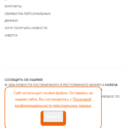
КОНТАКТЫ
ОБРАБОТКА ПЕРСОНАЛЬНЫХ
ДАННЫХ
ХОЧУ ПОЛУЧАТЬ НОВОСТИ
ОФЕРТА
СООБЩИТЬ ОБ ОШИБКЕ
© 2026 НОВОСТИ ГОСТИНИЧНОГО И РЕСТОРАННОГО БИЗНЕСА
HORECA
ESTATE
. ВСЕ ПРАВА ЗАЩИЩЕНЫ. DESIGNED BY
JOOMLART.COM
.
Сайт использует cookie-файлы. Оставаясь на
JOOMLA! CMS
- ПРОГРАММНОЕ ОБЕСПЕЧЕНИЕ, РАСПРОСТРАНЯЕМОЕ ПО
нашем сайте, Вы соглашаетесь с
Политикой
ЛИЦЕНЗИИ
GNU GENERAL PUBLIC LICENSE
.
конфиденциальности персональных данных
Принять