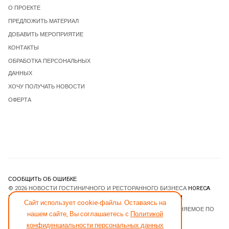
О ПРОЕКТЕ
ПРЕДЛОЖИТЬ МАТЕРИАЛ
ДОБАВИТЬ МЕРОПРИЯТИЕ
КОНТАКТЫ
ОБРАБОТКА ПЕРСОНАЛЬНЫХ
ДАННЫХ
ХОЧУ ПОЛУЧАТЬ НОВОСТИ
ОФЕРТА
СООБЩИТЬ ОБ ОШИБКЕ
© 2026 НОВОСТИ ГОСТИНИЧНОГО И РЕСТОРАННОГО БИЗНЕСА
HORECA
ESTATE
. ВСЕ ПРАВА ЗАЩИЩЕНЫ. DESIGNED BY
JOOMLART.COM
.
Сайт использует cookie-файлы. Оставаясь на
JOOMLA! CMS
- ПРОГРАММНОЕ ОБЕСПЕЧЕНИЕ, РАСПРОСТРАНЯЕМОЕ ПО
нашем сайте, Вы соглашаетесь с
Политикой
ЛИЦЕНЗИИ
GNU GENERAL PUBLIC LICENSE
.
конфиденциальности персональных данных