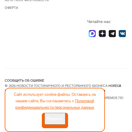
ХОЧУ ПОЛУЧАТЬ НОВОСТИ
ОФЕРТА
Читайте нас:
СООБЩИТЬ ОБ ОШИБКЕ
© 2026 НОВОСТИ ГОСТИНИЧНОГО И РЕСТОРАННОГО БИЗНЕСА
HORECA
ESTATE
. ВСЕ ПРАВА ЗАЩИЩЕНЫ. DESIGNED BY
JOOMLART.COM
.
Сайт использует cookie-файлы. Оставаясь на
JOOMLA! CMS
- ПРОГРАММНОЕ ОБЕСПЕЧЕНИЕ, РАСПРОСТРАНЯЕМОЕ ПО
нашем сайте, Вы соглашаетесь с
Политикой
ЛИЦЕНЗИИ
GNU GENERAL PUBLIC LICENSE
.
конфиденциальности персональных данных
Принять