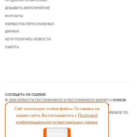
ПРЕДЛОЖИТЬ МАТЕРИАЛ
ДОБАВИТЬ МЕРОПРИЯТИЕ
КОНТАКТЫ
ОБРАБОТКА ПЕРСОНАЛЬНЫХ
ДАННЫХ
ХОЧУ ПОЛУЧАТЬ НОВОСТИ
ОФЕРТА
СООБЩИТЬ ОБ ОШИБКЕ
© 2026 НОВОСТИ ГОСТИНИЧНОГО И РЕСТОРАННОГО БИЗНЕСА
HORECA
ESTATE
. ВСЕ ПРАВА ЗАЩИЩЕНЫ. DESIGNED BY
JOOMLART.COM
.
Сайт использует cookie-файлы. Оставаясь на
JOOMLA! CMS
- ПРОГРАММНОЕ ОБЕСПЕЧЕНИЕ, РАСПРОСТРАНЯЕМОЕ ПО
нашем сайте, Вы соглашаетесь с
Политикой
ЛИЦЕНЗИИ
GNU GENERAL PUBLIC LICENSE
.
конфиденциальности персональных данных
Принять