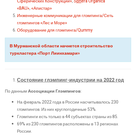
Сферических Конструкций»
,
S
ph
era Organica
«BAU»
,
«Апистар»
Инженерные коммуникации для глэмпинга/Сеть
глэмпингов
«Лес и Море»
Оборудование для глэмпинга/Qummy
В Мурманской области начнется строительство
туркластера «Порт Лиинхамари»
Состояние глэмпинг-индустрии на 2022 год
По данным
Ассоциации Глэмпингов
:
На февраль 2022 года в России насчитывалось 230
глэмпингов. Из них круглогодичные 53%.
Глэмпинги есть только в 44 субъектах страны из 85.
69% из 230 глэмпингов расположены в 13 регионах
России.