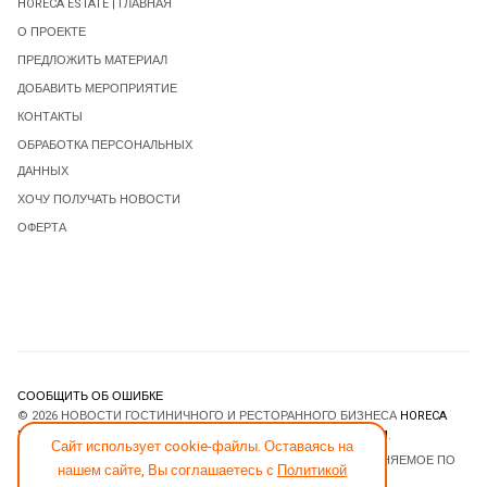
HORECA ESTATE | ГЛАВНАЯ
О ПРОЕКТЕ
ПРЕДЛОЖИТЬ МАТЕРИАЛ
ДОБАВИТЬ МЕРОПРИЯТИЕ
КОНТАКТЫ
ОБРАБОТКА ПЕРСОНАЛЬНЫХ
ДАННЫХ
ХОЧУ ПОЛУЧАТЬ НОВОСТИ
ОФЕРТА
СООБЩИТЬ ОБ ОШИБКЕ
© 2026 НОВОСТИ ГОСТИНИЧНОГО И РЕСТОРАННОГО БИЗНЕСА
HORECA
ESTATE
. ВСЕ ПРАВА ЗАЩИЩЕНЫ. DESIGNED BY
JOOMLART.COM
.
Сайт использует cookie-файлы. Оставаясь на
JOOMLA! CMS
- ПРОГРАММНОЕ ОБЕСПЕЧЕНИЕ, РАСПРОСТРАНЯЕМОЕ ПО
нашем сайте, Вы соглашаетесь с
Политикой
ЛИЦЕНЗИИ
GNU GENERAL PUBLIC LICENSE
.