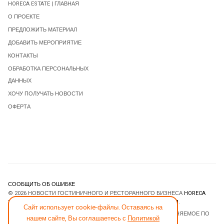
HORECA ESTATE | ГЛАВНАЯ
О ПРОЕКТЕ
ПРЕДЛОЖИТЬ МАТЕРИАЛ
ДОБАВИТЬ МЕРОПРИЯТИЕ
КОНТАКТЫ
ОБРАБОТКА ПЕРСОНАЛЬНЫХ
ДАННЫХ
ХОЧУ ПОЛУЧАТЬ НОВОСТИ
ОФЕРТА
СООБЩИТЬ ОБ ОШИБКЕ
© 2026 НОВОСТИ ГОСТИНИЧНОГО И РЕСТОРАННОГО БИЗНЕСА
HORECA
ESTATE
. ВСЕ ПРАВА ЗАЩИЩЕНЫ. DESIGNED BY
JOOMLART.COM
.
Сайт использует cookie-файлы. Оставаясь на
JOOMLA! CMS
- ПРОГРАММНОЕ ОБЕСПЕЧЕНИЕ, РАСПРОСТРАНЯЕМОЕ ПО
нашем сайте, Вы соглашаетесь с
Политикой
ЛИЦЕНЗИИ
GNU GENERAL PUBLIC LICENSE
.