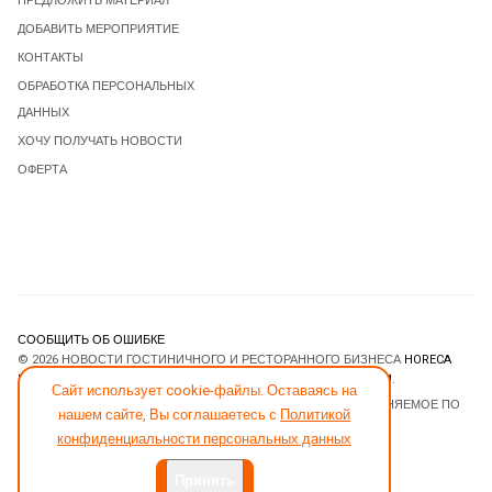
ПРЕДЛОЖИТЬ МАТЕРИАЛ
ДОБАВИТЬ МЕРОПРИЯТИЕ
КОНТАКТЫ
ОБРАБОТКА ПЕРСОНАЛЬНЫХ
ДАННЫХ
ХОЧУ ПОЛУЧАТЬ НОВОСТИ
ОФЕРТА
СООБЩИТЬ ОБ ОШИБКЕ
© 2026 НОВОСТИ ГОСТИНИЧНОГО И РЕСТОРАННОГО БИЗНЕСА
HORECA
ESTATE
. ВСЕ ПРАВА ЗАЩИЩЕНЫ. DESIGNED BY
JOOMLART.COM
.
Сайт использует cookie-файлы. Оставаясь на
JOOMLA! CMS
- ПРОГРАММНОЕ ОБЕСПЕЧЕНИЕ, РАСПРОСТРАНЯЕМОЕ ПО
нашем сайте, Вы соглашаетесь с
Политикой
ЛИЦЕНЗИИ
GNU GENERAL PUBLIC LICENSE
.
конфиденциальности персональных данных
Принять