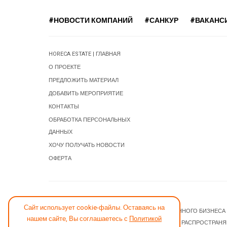
#НОВОСТИ КОМПАНИЙ
#САНКУР
#ВАКАНС
HORECA ESTATE | ГЛАВНАЯ
О ПРОЕКТЕ
ПРЕДЛОЖИТЬ МАТЕРИАЛ
ДОБАВИТЬ МЕРОПРИЯТИЕ
КОНТАКТЫ
ОБРАБОТКА ПЕРСОНАЛЬНЫХ
ДАННЫХ
ХОЧУ ПОЛУЧАТЬ НОВОСТИ
ОФЕРТА
СООБЩИТЬ ОБ ОШИБКЕ
Сайт использует cookie-файлы. Оставаясь на
© 2026 НОВОСТИ ГОСТИНИЧНОГО И РЕСТОРАННОГО БИЗНЕСА
нашем сайте, Вы соглашаетесь с
Политикой
JOOMLA! CMS
- ПРОГРАММНОЕ ОБЕСПЕЧЕНИЕ, РАСПРОСТРАН