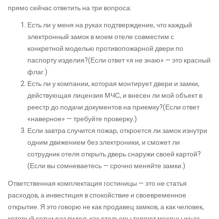
прямо сейчас ответить на три вопроса:
Есть ли у меня на руках подтверждение, что каждый
электронный замок в моем отеле совместим с
конкретной моделью противопожарной двери по
паспорту изделия?(Если ответ «я не знаю» — это красный
флаг.)
Есть ли у компании, которая монтирует двери и замки,
действующая лицензия МЧС, и внесен ли мой объект в
реестр до подачи документов на приемку?(Если ответ
«наверное» — требуйте проверку.)
Если завтра случится пожар, откроется ли замок изнутри
одним движением без электроники, и сможет ли
сотрудник отеля открыть дверь снаружи своей картой?
(Если вы сомневаетесь — срочно меняйте замки.)
Ответственная комплектация гостиницы — это не статья
расходов, а инвестиция в спокойствие и своевременное
открытие. Я это говорю не как продавец замков, а как человек,
который сотни раз видел, как отельеры теряют месяцы из-за