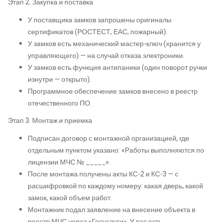
Этап 2. Закупка и поставка
У поставщика замков запрошены оригиналы
сертификатов (РОСТЕСТ, ЕАС, пожарный).
У замков есть механический мастер-ключ (хранится у
управляющего) — на случай отказа электроники.
У замков есть функция антипаники (один поворот ручки
изнутри — открыто).
Программное обеспечение замков внесено в реестр
отечественного ПО.
Этап 3. Монтаж и приемка
Подписан договор с монтажной организацией, где
отдельным пунктом указано: «Работы выполняются по
лицензии МЧС № _____».
После монтажа получены акты КС-2 и КС-3 — с
расшифровкой по каждому номеру: какая дверь, какой
замок, какой объем работ.
Монтажник подал заявление на внесение объекта в
реестр МЧС через «Госуслуги». У вас есть