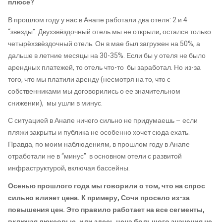
плюсе?
В прошлом году у нас в Анапе работали два отеля: 2 и 4
“звезды”. Двухзвёздочный отель мы не открыли, остался только
четырёхзвёздочный отель. Он в мае был загружен на 50%, а
дальше в летние месяцы на 30-35%. Если бы у отеля не было
арендных платежей, то отель что-то бы заработал. Но из-за
того, что мы платили аренду (несмотря на то, что с
собственниками мы договорились о ее значительном
снижении), мы ушли в минус.
С ситуацией в Анапе ничего сильно не придумаешь – если
пляжи закрыты и публика не особенно хочет сюда ехать.
Правда, по моим наблюдениям, в прошлом году в Анапе
отработали не в “минус” в основном отели с развитой
инфраструктурой, включая бассейны.
Осенью прошлого года мы говорили о том, что на спрос
сильно влияет цена. К примеру, Сочи просело из-за
повышения цен. Это правило работает на все сегменты,
включая люксовые, или здесь цена большого значения не