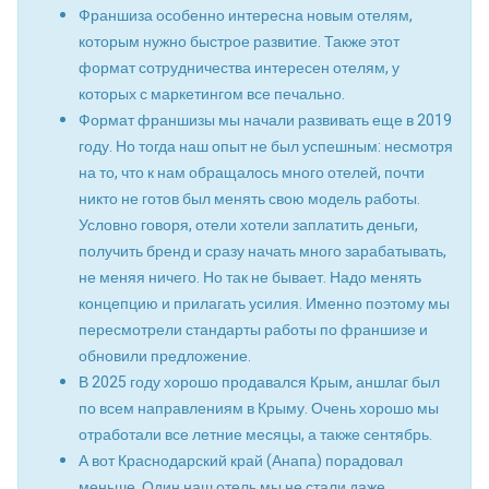
Франшиза особенно интересна новым отелям,
которым нужно быстрое развитие. Также этот
формат сотрудничества интересен отелям, у
которых с маркетингом все печально.
Формат франшизы мы начали развивать еще в 2019
году. Но тогда наш опыт не был успешным: несмотря
на то, что к нам обращалось много отелей, почти
никто не готов был менять свою модель работы.
Условно говоря, отели хотели заплатить деньги,
получить бренд и сразу начать много зарабатывать,
не меняя ничего. Но так не бывает. Надо менять
концепцию и прилагать усилия. Именно поэтому мы
пересмотрели стандарты работы по франшизе и
обновили предложение.
В 2025 году хорошо продавался Крым, аншлаг был
по всем направлениям в Крыму. Очень хорошо мы
отработали все летние месяцы, а также сентябрь.
А вот Краснодарский край (Анапа) порадовал
меньше. Один наш отель мы не стали даже