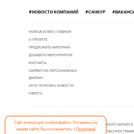
#НОВОСТИ КОМПАНИЙ
#САНКУР
#ВАКАНС
HORECA ESTATE | ГЛАВНАЯ
О ПРОЕКТЕ
ПРЕДЛОЖИТЬ МАТЕРИАЛ
ДОБАВИТЬ МЕРОПРИЯТИЕ
КОНТАКТЫ
ОБРАБОТКА ПЕРСОНАЛЬНЫХ
ДАННЫХ
ХОЧУ ПОЛУЧАТЬ НОВОСТИ
ОФЕРТА
СООБЩИТЬ ОБ ОШИБКЕ
Сайт использует cookie-файлы. Оставаясь на
© 2026 НОВОСТИ ГОСТИНИЧНОГО И РЕСТОРАННОГО БИЗНЕСА
нашем сайте, Вы соглашаетесь с
Политикой
JOOMLA! CMS
- ПРОГРАММНОЕ ОБЕСПЕЧЕНИЕ, РАСПРОСТРАН