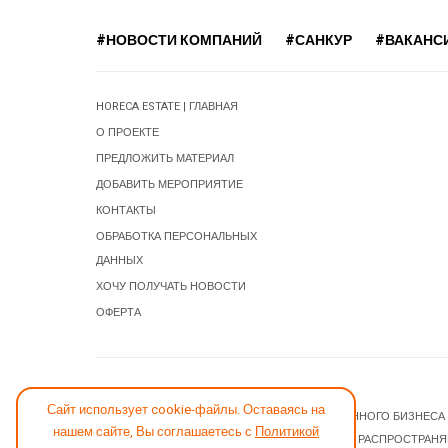
#НОВОСТИ КОМПАНИЙ
#САНКУР
#ВАКАНС
HORECA ESTATE | ГЛАВНАЯ
О ПРОЕКТЕ
ПРЕДЛОЖИТЬ МАТЕРИАЛ
ДОБАВИТЬ МЕРОПРИЯТИЕ
КОНТАКТЫ
ОБРАБОТКА ПЕРСОНАЛЬНЫХ
ДАННЫХ
ХОЧУ ПОЛУЧАТЬ НОВОСТИ
ОФЕРТА
СООБЩИТЬ ОБ ОШИБКЕ
Сайт использует cookie-файлы. Оставаясь на
© 2026 НОВОСТИ ГОСТИНИЧНОГО И РЕСТОРАННОГО БИЗНЕСА
нашем сайте, Вы соглашаетесь с
Политикой
JOOMLA! CMS
- ПРОГРАММНОЕ ОБЕСПЕЧЕНИЕ, РАСПРОСТРАН